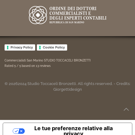
Privacy Policy
Cookie Policy
Commercialisti San Marino STUDIO TOCCACELI BRONZETTI
Rated
5
/ 5 based on
13
reviews
©
2026
2024
Studio Toccaceli Bronzetti. All rights reserved. - Credits:
Giorgettidesign
Le tue preferenze relative alla
privacy