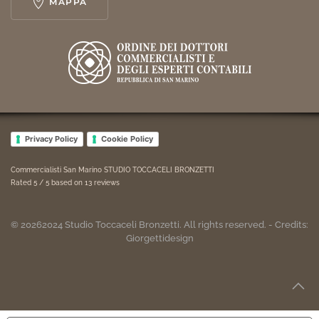
MAPPA
Privacy Policy
Cookie Policy
Commercialisti San Marino STUDIO TOCCACELI BRONZETTI
Rated
5
/ 5 based on
13
reviews
©
2026
2024
Studio Toccaceli Bronzetti. All rights reserved. - Credits:
Giorgettidesign