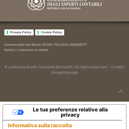
Privacy Policy
Cookie Policy
Commercialisti San Marino STUDIO TOCCACELI BRONZETTI
Rated
5
/ 5 based on
13
reviews
©
2026
2024
Studio Toccaceli Bronzetti. All rights reserved. - Credits:
Giorgettidesign
Le tue preferenze relative alla
privacy
Informativa sulla raccolta